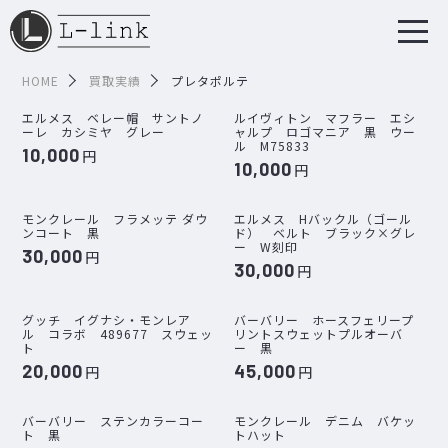
HOME
買取実績
プレタポルテ
エルメス ベレー帽 サントノ
ルイヴィトン マフラー エシ
ーレ カシミヤ グレー
ャルプ ロゴマニア 黒 ウー
ル M75833
10,000
円
10,000
円
モンクレール フラメッテ ダウ
エルメス Hバックル（ゴール
ンコート 黒
ド） ベルト ブラック×グレ
ー W刻印
30,000
円
30,000
円
グッチ イグナシ・モンレア
バーバリー ホースフェリープ
ル コラボ 489677 スウェッ
リントスウェットプルオーバ
ト
ー 黒
20,000
45,000
円
円
バーバリー ステンカラーコー
モンクレール デニム バケッ
ト 黒
トハット