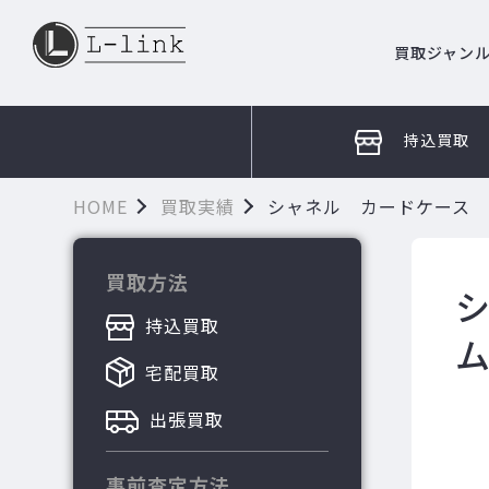
買取ジャン
持込買取
HOME
買取実績
シャネル カードケース 
買取方法
持込買取
宅配買取
出張買取
事前査定方法