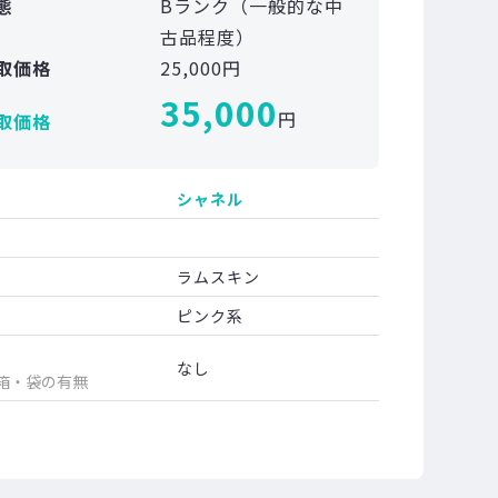
態
Bランク（一般的な中
古品程度）
取価格
25,000円
35,000
円
取価格
シャネル
ラムスキン
ピンク系
なし
箱・袋の有無