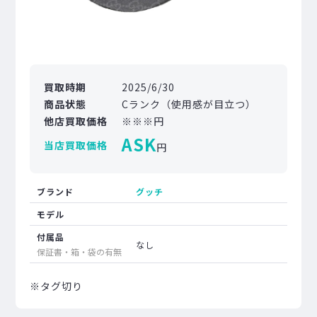
買取時期
2025/6/30
商品状態
Cランク（使用感が目立つ）
他店買取価格
※※※円
ASK
当店買取価格
円
ブランド
グッチ
モデル
付属品
なし
保証書・箱・袋の有無
※タグ切り