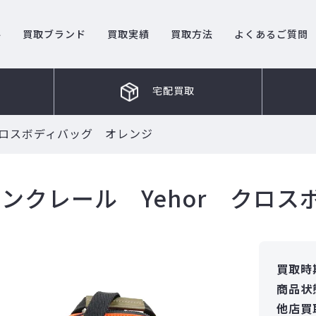
ル
買取ブランド
買取実績
買取方法
よくあるご質問
宅配買取
クロスボディバッグ オレンジ
ンクレール Yehor クロ
買取時
商品状
他店買