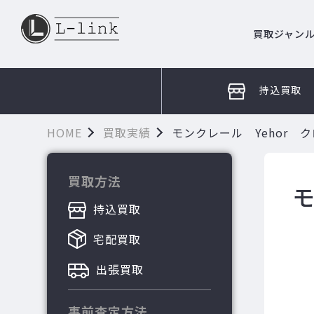
買取ジャン
持込買取
HOME
買取実績
モンクレール Yehor 
買取方法
モ
持込買取
宅配買取
出張買取
事前査定方法