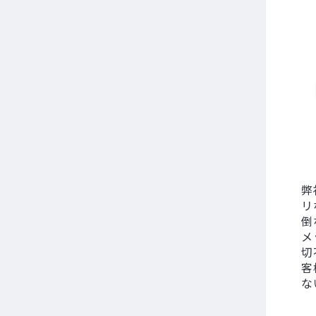
弊
リ
倒
メ
切
客
な