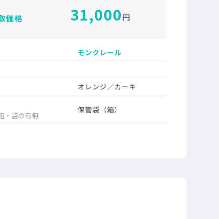
31,000
円
取価格
モンクレール
オレンジ／カーキ
保管袋（箱）
箱・袋の有無