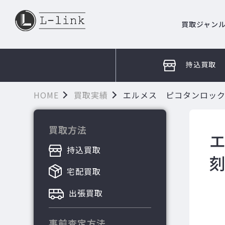
買取ジャン
持込買取
HOME
買取実績
エルメス ピコタンロック
買取方法
持込買取
宅配買取
出張買取
事前査定方法