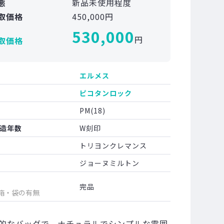
態
新品未使用程度
取価格
450,000円
530,000
円
取価格
エルメス
ピコタンロック
PM(18)
造年数
W刻印
トリヨンクレマンス
ジョーヌミルトン
完品
箱・袋の有無
的なバッグで、ナチュラルでシンプルな雰囲