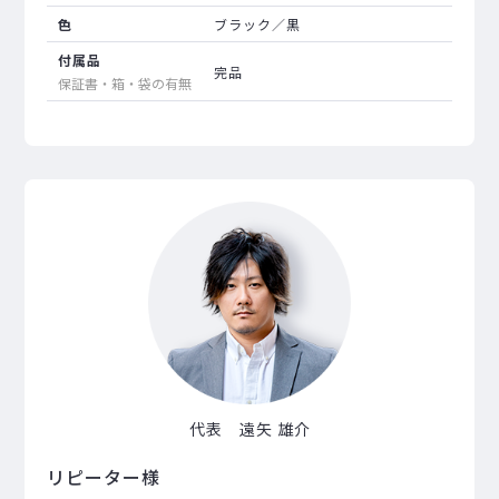
色
ブラック／黒
付属品
完品
保証書・箱・袋の有無
代表 遠矢 雄介
リピーター様