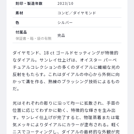
刻印・製造年数
2023/10
素材
コンビ／ダイヤモンド
色
シルバー
付属品
完品
保証書・箱・袋の有無
ダイヤモンド、18 ct ゴールドセッティングが特徴的
なダイアル。サンレイ仕上げは、オイスター パーペ
チュアルコレクションの多くのダイアルに繊細な光の
反射をもたらす。これはダイアルの中心から外側に向
かって溝を作る、熟練のブラッシング技術によるもの
だ。
光はそれぞれの彫りに沿って均一に拡散され、手首の
位置に応じてわずかに動く、特徴的な輝きを生み出
す。サンレイ仕上げが完了すると、物理蒸着または電
気メッキによりダイアルにカラーが塗布される。軽く
ニスでコーティングし、ダイアルの最終的な外観が完