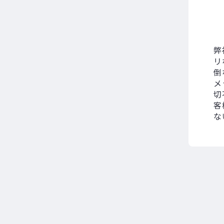
弊
リ
倒
メ
切
客
な