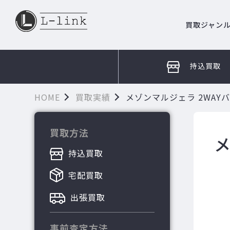
買取ジャン
持込買取
HOME
買取実績
メゾンマルジェラ 2WAYバ
買取方法
メ
持込買取
宅配買取
出張買取
事前査定方法