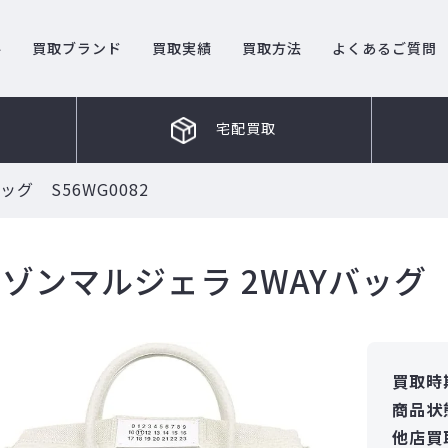
ル
買取ブランド
買取実績
買取方法
よくあるご質問
宅配買取
ッグ S56WG0082
ゾンマルジェラ 2WAYバッグ S
買取時
商品状
他店買