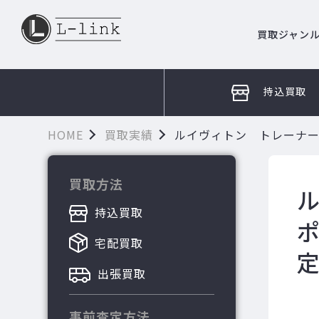
買取ジャン
持込買取
HOME
買取実績
ルイヴィトン トレーナー
買取方法
持込買取
ポ
宅配買取
定
出張買取
事前査定方法