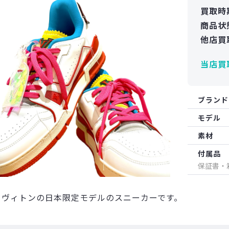
買取時
商品状
他店買
当店買
ブランド
モデル
素材
付属品
保証書・
イヴィトンの日本限定モデルのスニーカーです。