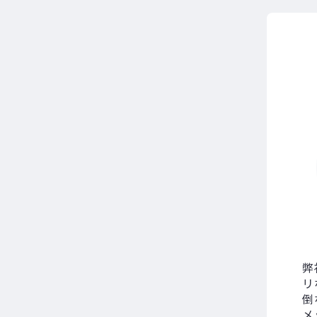
弊
リ
倒
メ