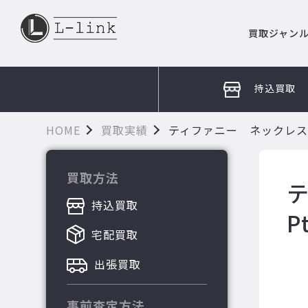
買取ジャン
持込買取
HOME
買取実績
ティファニー ネックレス
買取方法
持込買取
P
宅配買取
出張買取
事前査定方法