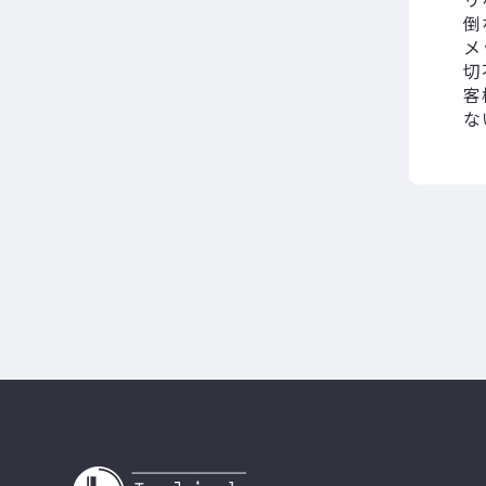
倒
メ
切
客
な