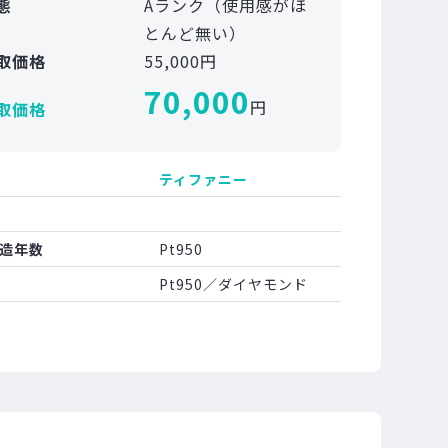
態
Aランク（使用感がほ
とんど無い）
取価格
55,000円
70,000
円
取価格
ティファニー
造年数
Pt950
Pt950／ダイヤモンド