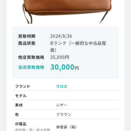
買取時期
2024/9/26
商品状態
Bランク（一般的な中古品程
度）
他店買取価格
25,000円
30,000
当店買取価格
円
ブランド
クロエ
モデル
素材
レザー
色
ブラウン
付属品
保管袋（箱）
保証書・箱・袋の有無