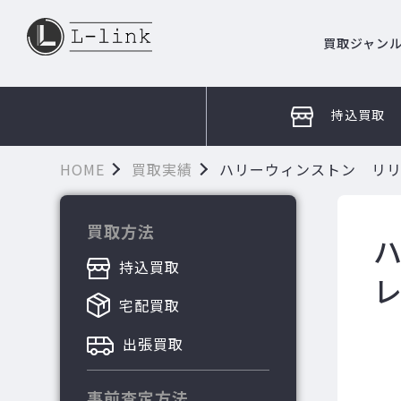
買取ジャン
持込買取
HOME
買取実績
ハリーウィンストン リ
買取方法
持込買取
宅配買取
出張買取
事前査定方法