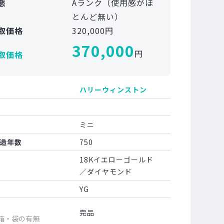
態
Aランク（使用感がほ
とんど無い）
取価格
320,000円
370,000
円
取価格
ハリーウィンストン
ミニ
造年数
750
18Kイエローゴールド
／ダイヤモンド
YG
完品
箱・袋の有無