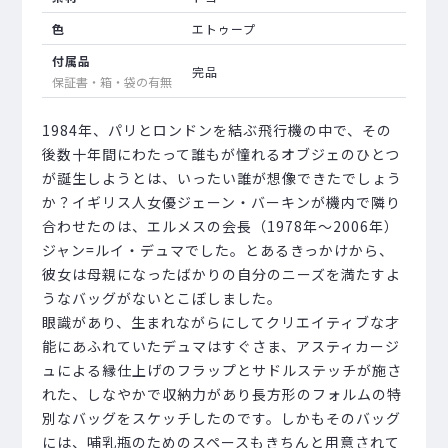
色
エトゥープ
付属品
完品
保証書・箱・袋の有無
1984年、パリとロンドンを結ぶ飛行機の中で、その
後数十年間にわたって誰もが憧れるオブジェのひとつ
が誕生しようとは、いったい誰が想像できたでしょう
か？イギリス人女優ジェーン・バーキンが機内で隣り
合わせたのは、エルメスの会長（1978年～2006年）
ジャン=ルイ・デュマでした。とあるきっかけから、
彼女は母親になったばかりの自分のニーズを満たすよ
うなバッグがないとこぼしました。
眼識があり、生まれながらにしてクリエイティブな才
能にあふれていたデュマはすぐさま、アスティカージ
ュによる縁仕上げのフラップとサドルステッチが施さ
れた、しなやかで収納力があり長方形のフォルムの特
別なバッグをスケッチしたのです。しかもそのバッグ
には、哺乳瓶のためのスペースもきちんと用意されて