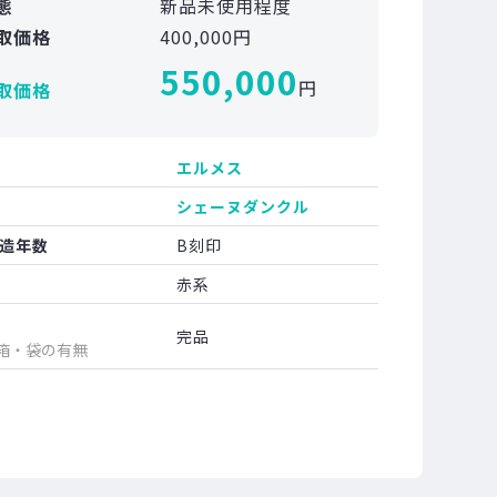
態
新品未使用程度
取価格
400,000円
550,000
円
取価格
エルメス
シェーヌダンクル
造年数
B刻印
赤系
完品
箱・袋の有無