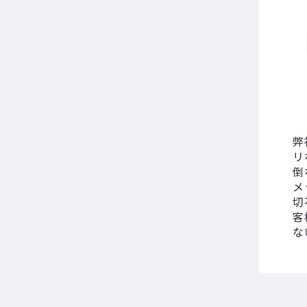
弊
リ
倒
メ
切
客
な