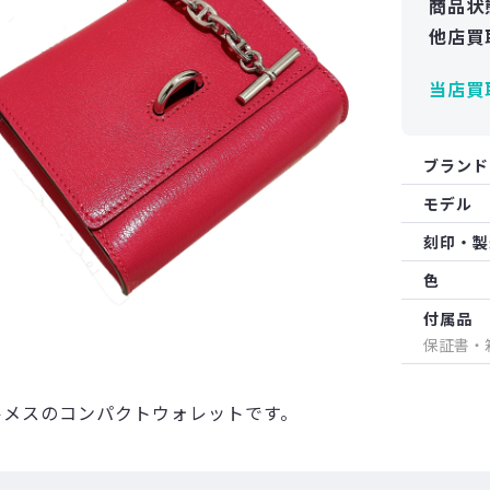
商品状
他店買
当店買
ブランド
モデル
刻印・製
色
付属品
保証書・
ルメスのコンパクトウォレットです。