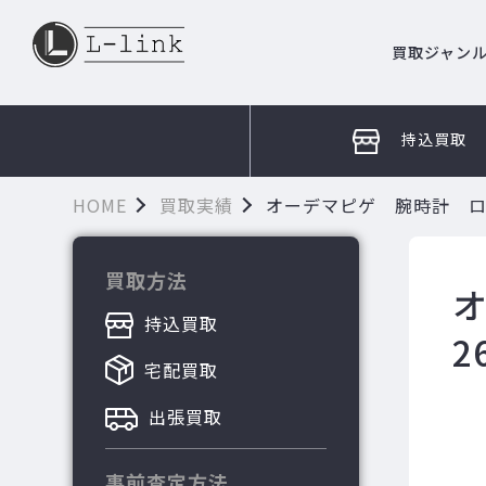
買取ジャン
持込買取
HOME
買取実績
オーデマピゲ 腕時計 ロイヤル
買取方法
持込買取
2
宅配買取
出張買取
事前査定方法