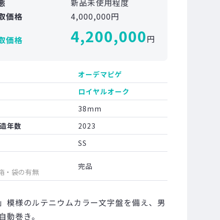
態
新品未使用程度
取価格
4,000,000円
4,200,000
円
取価格
オーデマピゲ
ロイヤルオーク
38mm
造年数
2023
SS
完品
箱・袋の有無
」模様のルテニウムカラー文字盤を備え、男
自動巻き。