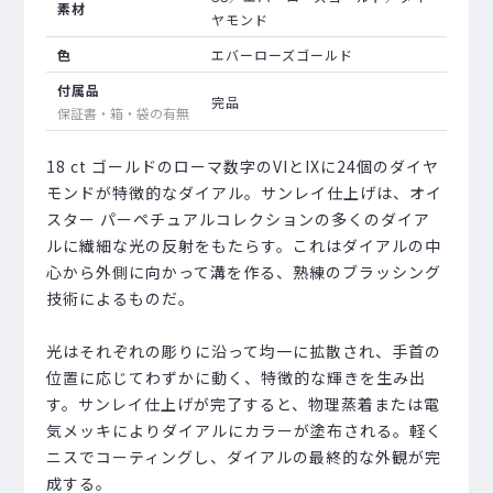
素材
ヤモンド
色
エバーローズゴールド
付属品
完品
保証書・箱・袋の有無
18 ct ゴールドのローマ数字のVIとIXに24個のダイヤ
モンドが特徴的なダイアル。サンレイ仕上げは、オイ
スター パーペチュアルコレクションの多くのダイア
ルに繊細な光の反射をもたらす。これはダイアルの中
心から外側に向かって溝を作る、熟練のブラッシング
技術によるものだ。
光はそれぞれの彫りに沿って均一に拡散され、手首の
位置に応じてわずかに動く、特徴的な輝きを生み出
す。サンレイ仕上げが完了すると、物理蒸着または電
気メッキによりダイアルにカラーが塗布される。軽く
ニスでコーティングし、ダイアルの最終的な外観が完
成する。