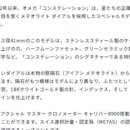
952年以来、オメガ「コンステレーション」は、星たちの正
。目を惹くメテオライト ダイアルを採用したスペシャルモ
す。
ース径41mmのこのモデルは、ステンレススティール製の
仕上げの爪、ハーフムーンファセット、グリーンセラミック
数字など、「コンステレーション」のシグネチャーである特
しいダイアルは本物の鉄隕石（アイアン メテオライト）か
います。隕石がもつ模様はモデルにより異なり、ふたつとし
付窓、18Kホワイトゴールド製の針、インデックス、そし
ザインを仕上げます。
ーアクシャル マスター クロノメーター キャリバー8900
ることができます。スイス連邦計量・認定局（METAS）の
を提供するムーブメントです。