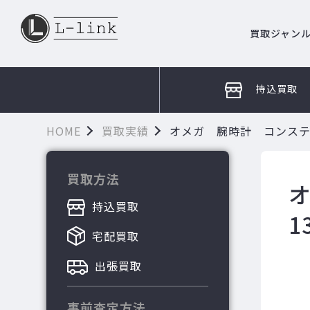
買取ジャン
持込買取
HOME
買取実績
オメガ 腕時計 コンステレーシ
買取方法
持込買取
1
宅配買取
出張買取
事前査定方法