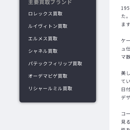
主要買取ブランド
1
ロレックス買取
た
ま
ルイヴィトン買取
エルメス買取
ケ
ュ
シャネル買取
マ
パテックフィリップ買取
美
オーデマピゲ買取
て
リシャールミル買取
日
デ
コ
見
性