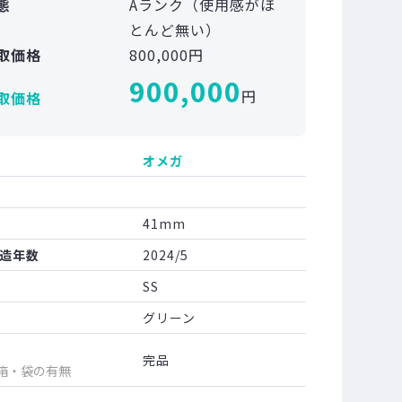
態
Aランク（使用感がほ
とんど無い）
取価格
800,000円
900,000
円
取価格
オメガ
41mm
造年数
2024/5
SS
グリーン
完品
箱・袋の有無