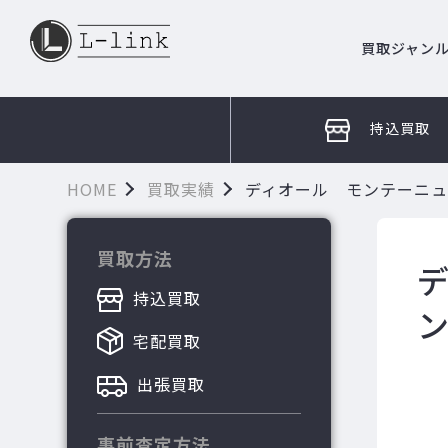
買取ジャン
持込買取
HOME
買取実績
ディオール モンテーニュ
買取方法
持込買取
宅配買取
出張買取
事前査定方法