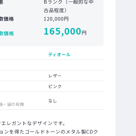
態
Bランク（一般的な中
古品程度）
取価格
120,000円
165,000
円
取価格
ディオール
レザー
ピンク
なし
箱・袋の有無
でエレガントなデザインです。
ョンを得たゴールドトーンのメタル製CDク