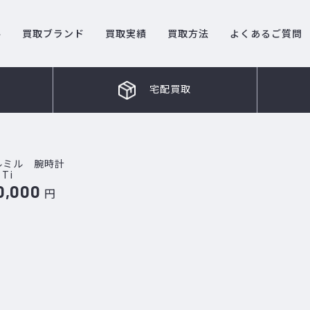
ル
買取ブランド
買取実績
買取方法
よくあるご質問
宅配買取
ルミル 腕時計
 Ti
0,000
円