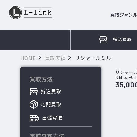
買取ジャン
持込買取
HOME
買取実績
リシャールミル
リシャー
RM 65-01
買取方法
35,00
持込買取
宅配買取
出張買取
事前査定方法