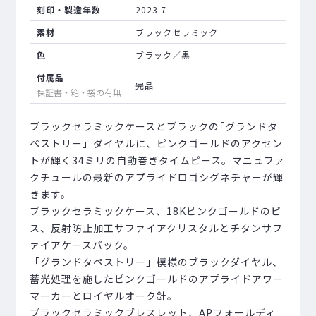
刻印・製造年数
2023.7
素材
ブラックセラミック
色
ブラック／黒
付属品
完品
保証書・箱・袋の有無
ブラックセラミックケースとブラックの｢グランドタ
ペストリー」ダイヤルに、ピンクゴールドのアクセン
トが輝く34ミリの自動巻きタイムピース。マニュファ
クチュールの最新のアプライドロゴシグネチャーが輝
きます。
ブラックセラミックケース、18Kピンクゴールドのビ
ス、反射防止加工サファイアクリスタルとチタンサフ
ァイアケースバック。
「グランドタペストリー」模様のブラックダイヤル、
蓄光処理を施したピンクゴールドのアプライドアワー
マーカーとロイヤルオーク針。
ブラックセラミックブレスレット、APフォールディ