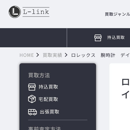
買取ジャン
持込買取
HOME
買取実績
ロレックス 腕時計 デイト
買取方法
ロ
持込買取
宅配買取
出張買取
事前査定方法