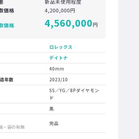
態
新品未使用程度
取価格
4,200,000円
4,560,000
円
取価格
ロレックス
デイトナ
40mm
造年数
2023/10
SS／YG／8Pダイヤモン
ド
黒
完品
箱・袋の有無