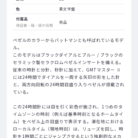
色
黒文字盤
付属品
完品
保証書・箱・袋の有無
ベゼルのカラーからバットマンとも呼ばれているモデ
ル。
このモデルはブラックダイアルとブルー / ブラックの
セラミック製セラクロムベゼルインサートを備える。
従来の時針と分針、秒針に加えて、GMTマスター Ⅱ
には24時間でダイアルを一周する矢印の形をした針
と、両方向回転の24時間目盛り入りベゼルが搭載され
ている。
この24時間針には目を引く彩色が施され、1つめのタ
イムゾーンの時刻（例えば基準時刻となるホームタイ
ム）をべゼル上の目盛りで表示する。滞在地における
ローカルタイム（現地時刻）は、リューズを回し、時
針を1時間ごとにジャンプさせるという独創的なメカ