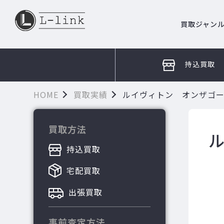
買取ジャン
持込買取
HOME
買取実績
ルイヴィトン オンザゴーM
買取方法
ル
持込買取
宅配買取
出張買取
事前査定方法