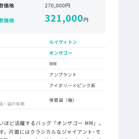
取価格
270,000円
321,000
円
取価格
ルイヴィトン
オンザゴー
MM
アンプラント
アイボリー×ピンク系
保管袋（箱）
箱・袋の有無
いほど活躍するバッグ「オンザゴー MM」。
す。片面にはクラシカルなジャイアント･モ