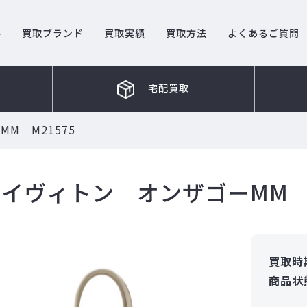
ル
買取ブランド
買取実績
買取方法
よくあるご質問
宅配買取
M M21575
イヴィトン オンザゴーMM M
買取時
商品状