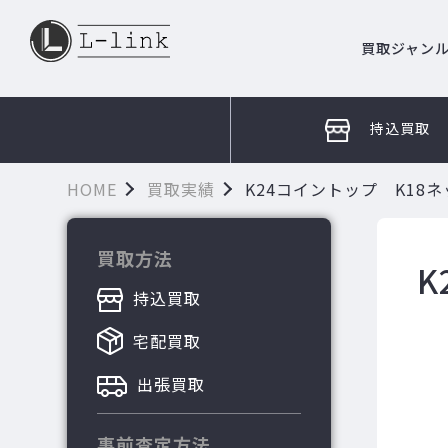
買取ジャン
持込買取
HOME
買取実績
K24コイントップ K18
買取方法
K
持込買取
宅配買取
出張買取
事前査定方法