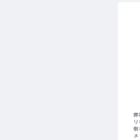
弊
リ
倒
メ