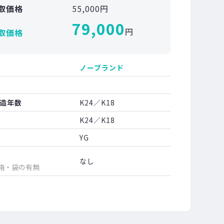
取価格
55,000円
79,000
円
取価格
ノーブランド
造年数
K24／K18
K24／K18
YG
なし
箱・袋の有無