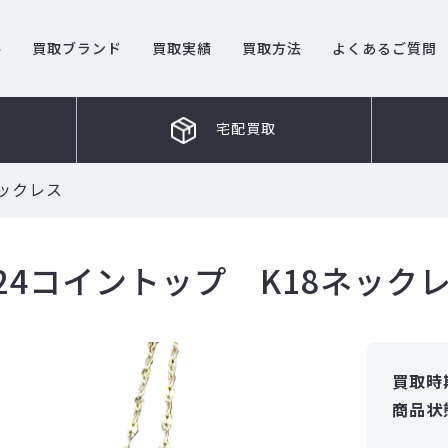
ル
買取ブランド
買取実績
買取方法
よくあるご質問
宅配買取
ネックレス
24コイントップ K18ネック
買取時
商品状