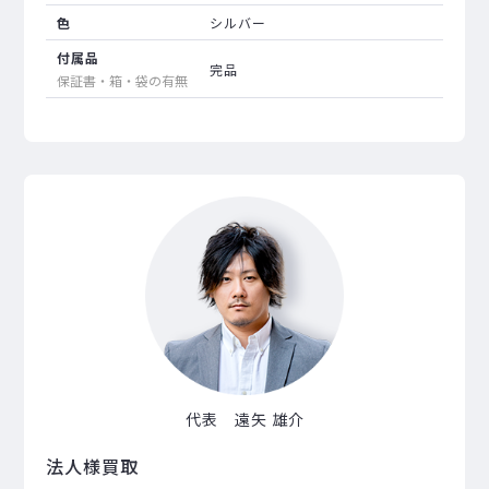
色
シルバー
付属品
完品
保証書・箱・袋の有無
代表 遠矢 雄介
法人様買取