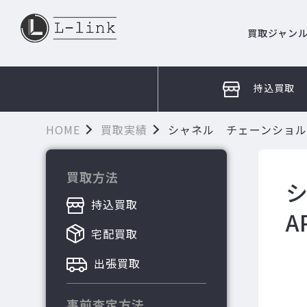
買取ジャン
持込買取
HOME
買取実績
シャネル チェーンショルダ
買取方法
持込買取
A
宅配買取
出張買取
事前査定方法