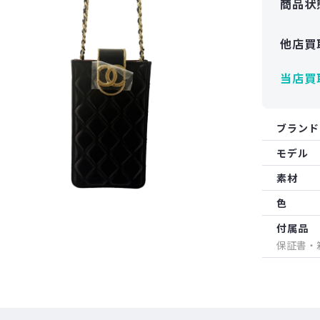
商品状
他店買
当店買
ブランド
モデル
素材
色
付属品
保証書・