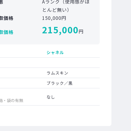
態
Aランク（使用感がほ
とんど無い）
取価格
150,000円
215,000
円
取価格
シャネル
ラムスキン
ブラック／黒
なし
箱・袋の有無