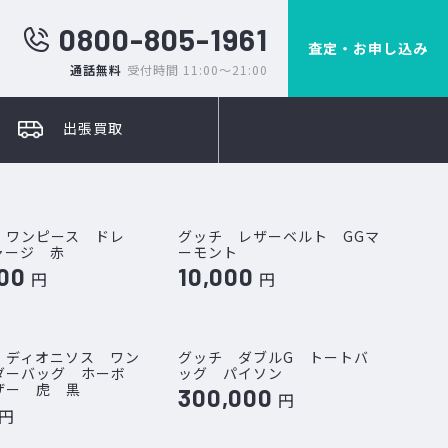
0800-805-1961
査定・お申し込み
通話無料
受付時間 11:00～21:00
出張買取
 ワンピース ドレ
グッチ レザーベルト GGマ
ャージ 赤
ーモント
00
10,000
円
円
 ディオニソス ワン
グッチ ダブルG トートバ
ダーバッグ ホーボ
ッグ パイソン
ザー 虎 黒
300,000
円
円