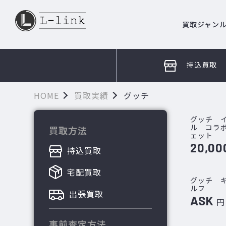
買取ジャン
持込買取
HOME
買取実績
グッチ
グッチ 
ル コラボ
買取方法
ェット
20,00
持込買取
宅配買取
グッチ 
ルフ
出張買取
ASK
円
事前査定方法