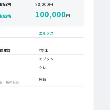
取価格
80,000円
100,000
円
取価格
エルメス
造年数
Y刻印
エプソン
クレ
完品
箱・袋の有無