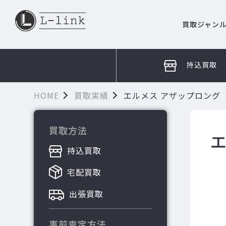
買取ジャン
持込買取
HOME
買取実績
エルメス アザップロング
買取方法
持込買取
宅配買取
出張買取
事前査定方法