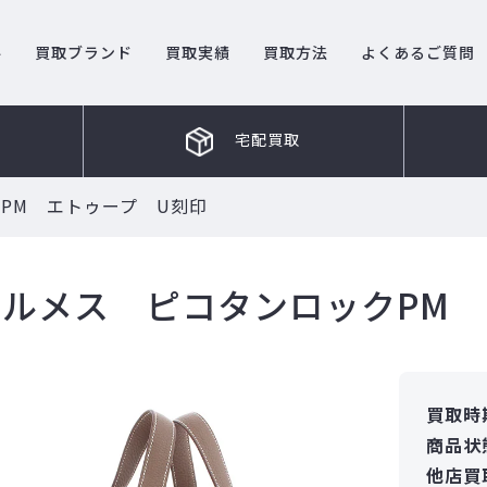
ル
買取ブランド
買取実績
買取方法
よくあるご質問
宅配買取
PM エトゥープ U刻印
エルメス ピコタンロックPM 
買取時
商品状
他店買