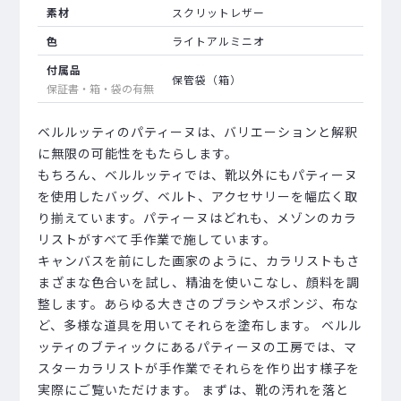
素材
スクリットレザー
色
ライトアルミニオ
付属品
保管袋（箱）
保証書・箱・袋の有無
ベルルッティのパティーヌは、バリエーションと解釈
に無限の可能性をもたらします。
もちろん、ベルルッティでは、靴以外にもパティーヌ
を使用したバッグ、ベルト、アクセサリーを幅広く取
り揃えています。パティーヌはどれも、メゾンのカラ
リストがすべて手作業で施しています。
キャンバスを前にした画家のように、カラリストもさ
まざまな色合いを試し、精油を使いこなし、顔料を調
整します。あらゆる大きさのブラシやスポンジ、布な
ど、多様な道具を用いてそれらを塗布します。 ベルル
ッティのブティックにあるパティーヌの工房では、マ
スターカラリストが手作業でそれらを作り出す様子を
実際にご覧いただけます。 まずは、靴の汚れを落と