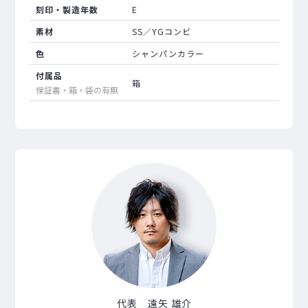
刻印・製造年数
E
素材
SS／YGコンビ
色
シャンパンカラー
付属品
箱
保証書・箱・袋の有無
代表 遠矢 雄介