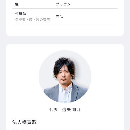
色
ブラウン
付属品
完品
保証書・箱・袋の有無
代表 遠矢 雄介
法人様買取