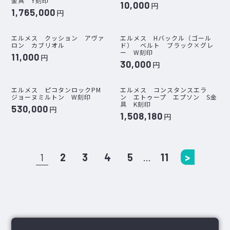
金具 Y刻印
10,000
円
1,765,000
円
エルメス クッション アヴァ
エルメス Hバックル（ゴール
ロン カブリオル
ド） ベルト ブラック×グレ
ー W刻印
11,000
円
30,000
円
エルメス ピコタンロックPM
エルメス コンスタンスエラ
ジョーヌミルトン W刻印
ン エトゥープ エプソン S金
具 K刻印
530,000
円
1,508,180
円
1
2
3
4
5
…
11
>