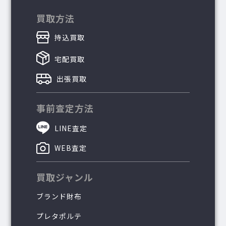
買取方法
持込買取
宅配買取
出張買取
事前査定方法
LINE査定
WEB査定
買取ジャンル
ブランド財布
プレタポルテ