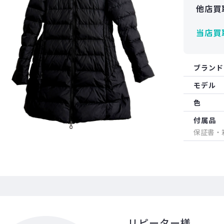
他店買
当店買
ブランド
モデル
色
付属品
保証書・
リピーター様