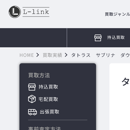
買取ジャン
持込買取
HOME
買取実績
タトラス サブリナ ダ
買取方法
持込買取
宅配買取
出張買取
事前査定方法