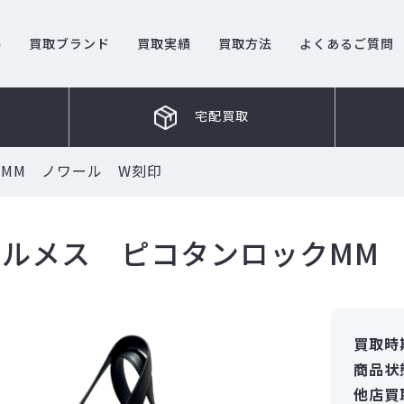
ル
買取ブランド
買取実績
買取方法
よくあるご質問
宅配買取
MM ノワール W刻印
エルメス ピコタンロックMM
買取時
商品状
他店買