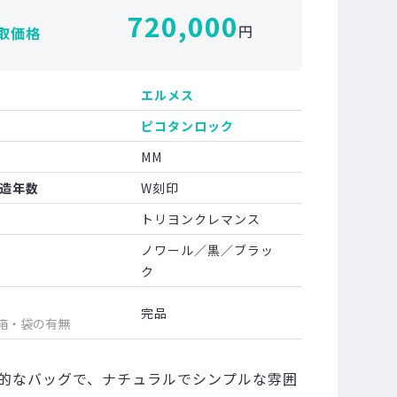
720,000
円
取価格
エルメス
ピコタンロック
MM
造年数
W刻印
トリヨンクレマンス
ノワール／黒／ブラッ
ク
完品
箱・袋の有無
的なバッグで、ナチュラルでシンプルな雰囲