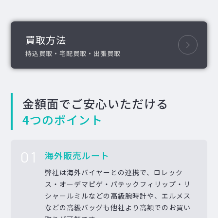
買取方法
持込買取・宅配買取・出張買取
金額面でご安心いただける
4つのポイント
01
海外販売ルート
弊社は海外バイヤーとの連携で、ロレック
ス・オーデマピゲ・パテックフィリップ・リ
シャールミルなどの高級腕時計や、エルメス
などの高級バッグも他社より高額でのお買い