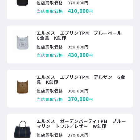
他店買取価格
370,000円
410,000
当店買取価格
円
エルメス エブリンTPM ブルーペール
G金具 K刻印
他店買取価格
350,000円
430,000
当店買取価格
円
エルメス エブリンTPM アルザン G金
具 K刻印
他店買取価格
300,000円
370,000
当店買取価格
円
エルメス ガーデンパーティTPM ブルー
マリン トワル／レザー W刻印
他店買取価格
370,000円