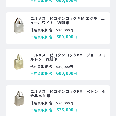
当店買取価格
円
エルメス ピコタンロックＰＭ エクラ ニ
ューホワイト Ｗ刻印
他店買取価格
530,000円
580,000
当店買取価格
円
エルメス ピコタンロックPM ジョーヌミ
ルトン W刻印
他店買取価格
530,000円
600,000
当店買取価格
円
エルメス ピコタンロックPM べトン G
金具 W刻印
他店買取価格
520,000円
575,000
当店買取価格
円