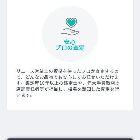
安心
プロの査定
リユース営業士の資格を持ったプロが査定するの
で、どんなお品物でも安心してお任せいただけま
す。鑑定歴10年以上の鑑定士や、元大手買取店の
店舗責任者等が担当し、相場を熟知した査定を行
います。