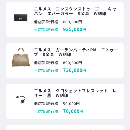
エルメス コンスタンストゥーゴー キャ
バン エバーカラー S金具 W刻印
他店買取価格
800,000円
935,000
当店買取価格
円
エルメス ガーデンパーティPM エトゥー
プ S金具 W刻印
他店買取価格
600,000円
730,000
当店買取価格
円
エルメス クロシェットブレスレット レ
ザー 黒 W刻印
他店買取価格
50,000円
70,000
当店買取価格
円