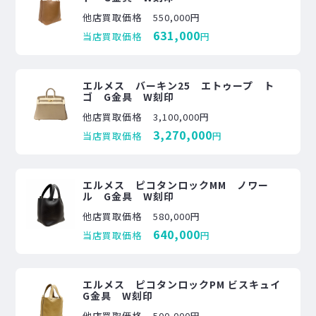
他店買取価格
550,000円
631,000
当店買取価格
円
エルメス バーキン25 エトゥープ ト
ゴ G金具 W刻印
他店買取価格
3,100,000円
3,270,000
当店買取価格
円
エルメス ピコタンロックMM ノワー
ル G金具 W刻印
他店買取価格
580,000円
640,000
当店買取価格
円
エルメス ピコタンロックPM ビスキュイ
G金具 W刻印
他店買取価格
500,000円