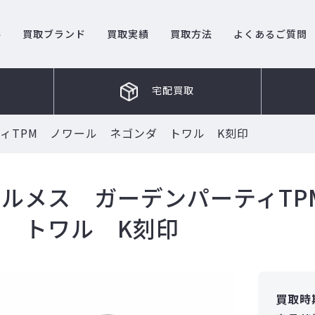
ル
買取ブランド
買取実績
買取方法
よくあるご質問
宅配買取
ィTPM ノワール ネゴンダ トワル K刻印
エルメス ガーデンパーティTP
ダ トワル K刻印
買取時