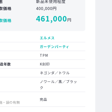
態
新品未使用程度
取価格
400,000円
461,000
円
取価格
エルメス
ガーデンパーティ
TPM
造年数
K刻印
ネゴンダ／トワル
ノワール／黒／ブラッ
ク
完品
箱・袋の有無