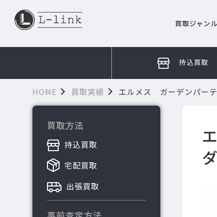
買取ジャン
持込買取
HOME
買取実績
エルメス ガーデンパーテ
買取方法
持込買取
宅配買取
出張買取
事前査定方法